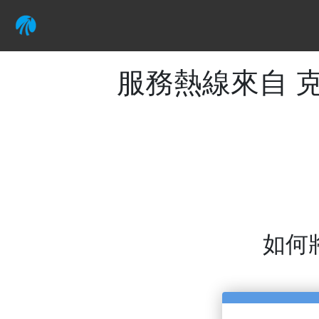
服務熱線來自 克
如何