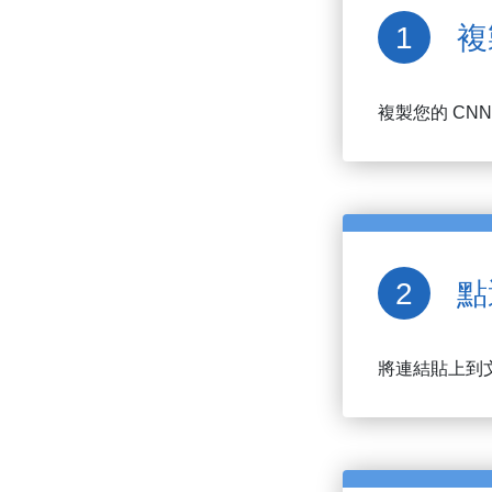
複
複製您的
CNN
點
將連結貼上到