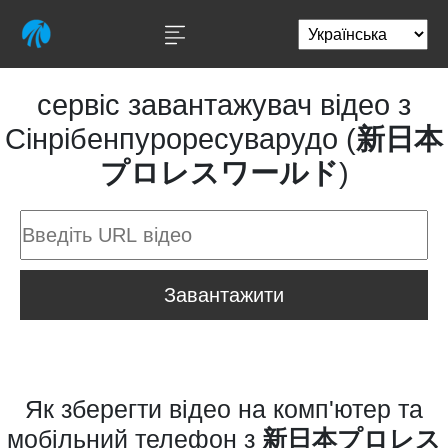
сервіс завантажувач відео з
Сінрібенпуроресуварудо (
新日本
プロレスワールド
)
Завантажити
Як зберегти відео на комп'ютер та
мобільний телефон з
新日本プロレス