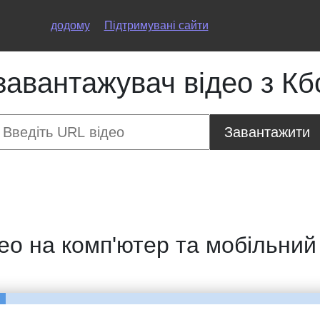
додому
Підтримувані сайти
завантажувач відео з Кбс
Завантажити
део на комп'ютер та мобільни