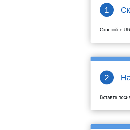
Ск
Скопіюйте UR
На
Вставте посил