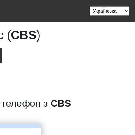
 (
CBS
)
й телефон з
CBS