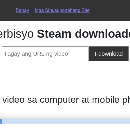
Bahay
Mga Sinusuportahang Site
erbisyo
Steam download
I-download
video sa computer at mobile 