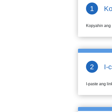
Ko
Kopyahin ang
I-
I-paste ang lin