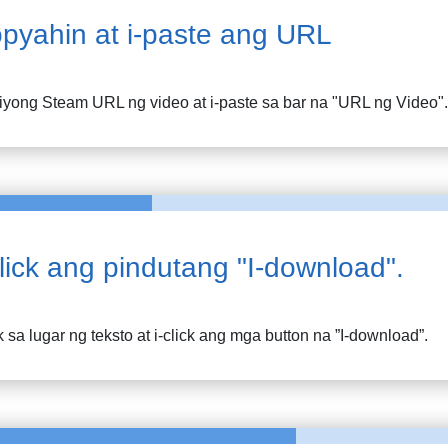
pyahin at i-paste ang URL
 iyong
Steam
URL ng video at i-paste sa bar na "URL ng Video".
click ang pindutang "I-download".
k sa lugar ng teksto at i-click ang mga button na ”I-download”.