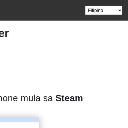
er
phone mula sa
Steam