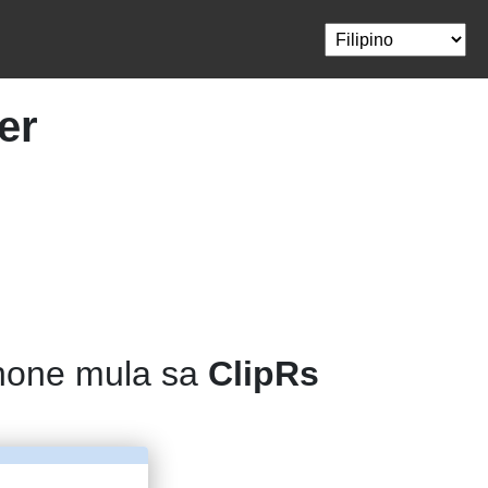
er
phone mula sa
ClipRs