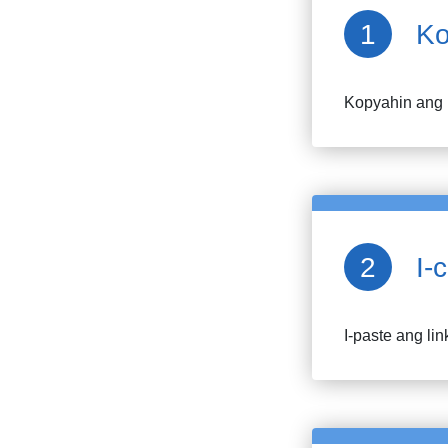
Ko
Kopyahin ang
I-
I-paste ang lin