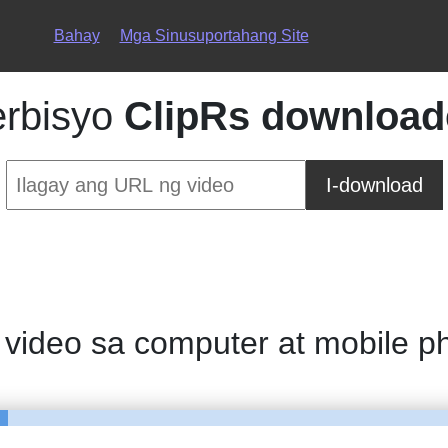
Bahay
Mga Sinusuportahang Site
erbisyo
ClipRs download
I-download
video sa computer at mobile 