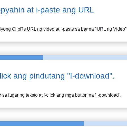
pyahin at i-paste ang URL
 iyong
ClipRs
URL ng video at i-paste sa bar na "URL ng Video"
click ang pindutang "I-download".
k sa lugar ng teksto at i-click ang mga button na ”I-download”.