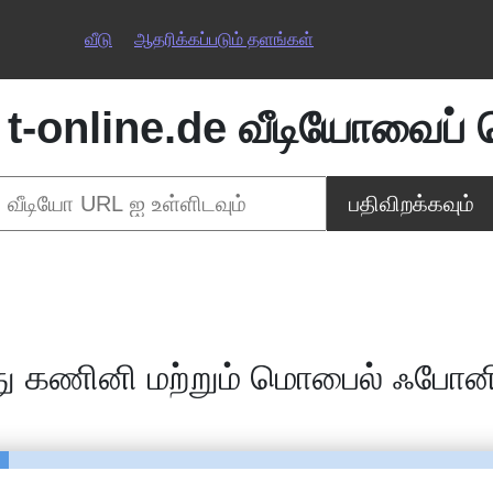
வீடு
ஆதரிக்கப்படும் தளங்கள்
ை
t-online.de வீடியோவைப் 
பதிவிறக்கவும்
ு கணினி மற்றும் மொபைல் ஃபோனில