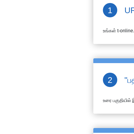
UR
உங்கள்
t-online
"ப
உரை பகுதியில் 