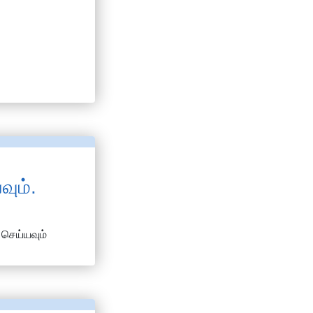
வும்.
 செய்யவும்