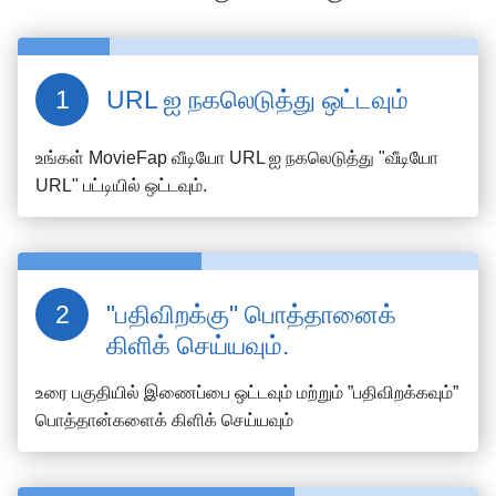
URL ஐ நகலெடுத்து ஒட்டவும்
உங்கள்
MovieFap
வீடியோ URL ஐ நகலெடுத்து "வீடியோ
URL" பட்டியில் ஒட்டவும்.
"பதிவிறக்கு" பொத்தானைக்
கிளிக் செய்யவும்.
உரை பகுதியில் இணைப்பை ஒட்டவும் மற்றும் ”பதிவிறக்கவும்”
பொத்தான்களைக் கிளிக் செய்யவும்