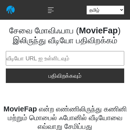
சேவை மோவிஃபாப (
MovieFap
)
இலிருந்து வீடியோ பதிவிறக்கம்
பதிவிறக்கவும்
MovieFap
என்ற எண்ணிலிருந்து கணினி
மற்றும் மொபைல் ஃபோனில் வீடியோவை
எவ்வாறு சேமிப்பது