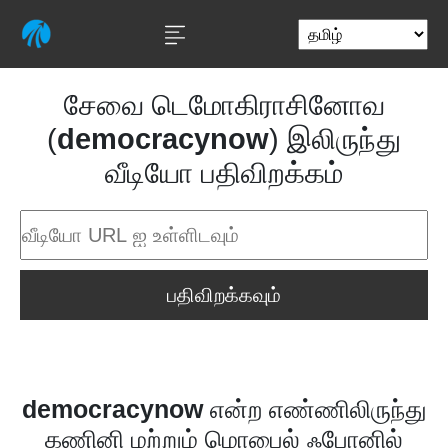
சேவை டெமோகிராசினோவ
(
democracynow
) இலிருந்து
வீடியோ பதிவிறக்கம்
பதிவிறக்கவும்
democracynow
என்ற எண்ணிலிருந்து
கணினி மற்றும் மொபைல் ஃபோனில்