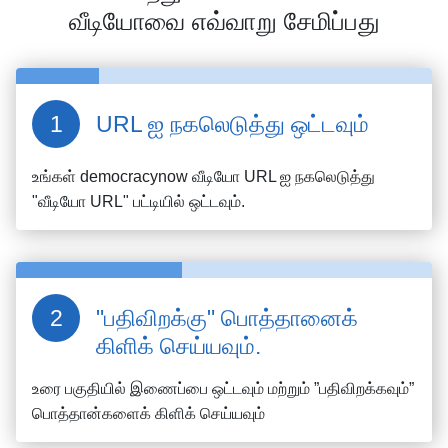
வீடியோவை எவ்வாறு சேமிப்பது
URL ஐ நகலெடுத்து ஒட்டவும்
உங்கள்
democracynow
வீடியோ URL ஐ நகலெடுத்து
"வீடியோ URL" பட்டியில் ஒட்டவும்.
"பதிவிறக்கு" பொத்தானைக்
கிளிக் செய்யவும்.
உரை பகுதியில் இணைப்பை ஒட்டவும் மற்றும் ”பதிவிறக்கவும்”
பொத்தான்களைக் கிளிக் செய்யவும்