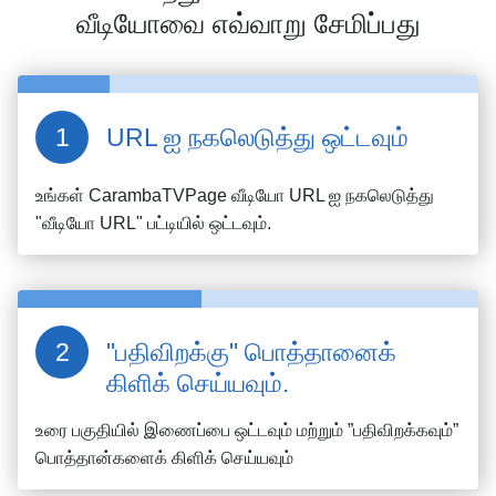
வீடியோவை எவ்வாறு சேமிப்பது
URL ஐ நகலெடுத்து ஒட்டவும்
உங்கள்
CarambaTVPage
வீடியோ URL ஐ நகலெடுத்து
"வீடியோ URL" பட்டியில் ஒட்டவும்.
"பதிவிறக்கு" பொத்தானைக்
கிளிக் செய்யவும்.
உரை பகுதியில் இணைப்பை ஒட்டவும் மற்றும் ”பதிவிறக்கவும்”
பொத்தான்களைக் கிளிக் செய்யவும்