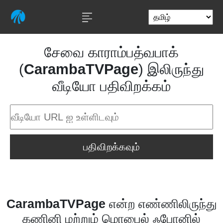
சேவை காராம்பத்வபாக்
(
CarambaTVPage
) இலிருந்து
வீடியோ பதிவிறக்கம்
பதிவிறக்கவும்
CarambaTVPage
என்ற எண்ணிலிருந்து
கணினி மற்றும் மொபைல் ஃபோனில்