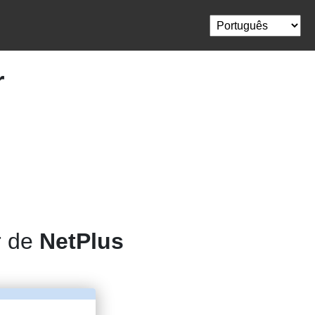
r
r de
NetPlus