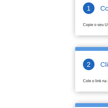
Co
Copie o seu U
Cl
Cole o link na