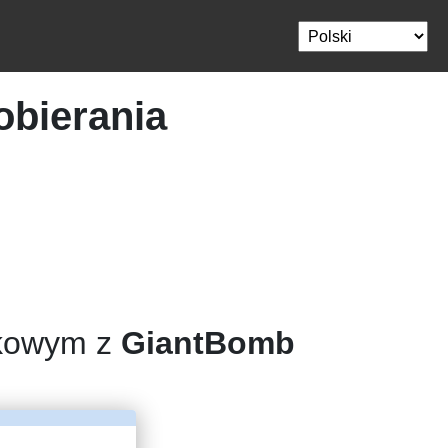
bierania
rkowym z
GiantBomb