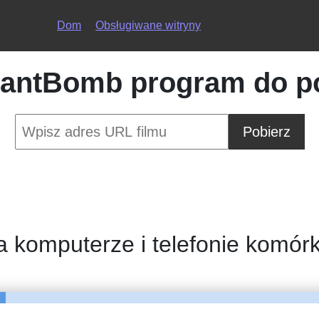
Dom
Obsługiwane witryny
antBomb program do po
Pobierz
a komputerze i telefonie komó