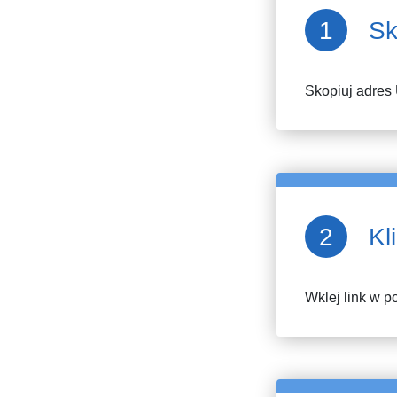
Sk
Skopiuj adres
Kl
Wklej link w po