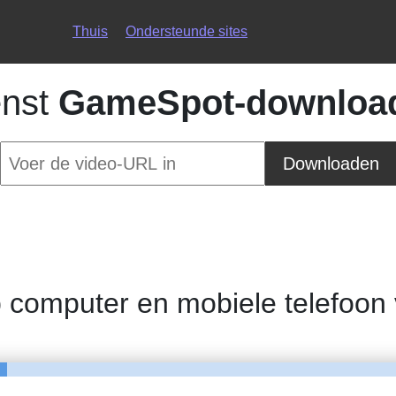
Thuis
Ondersteunde sites
enst
GameSpot-downloa
Downloaden
 computer en mobiele telefoon