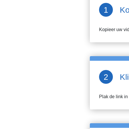
Ko
Kopieer uw v
Kl
Plak de link i