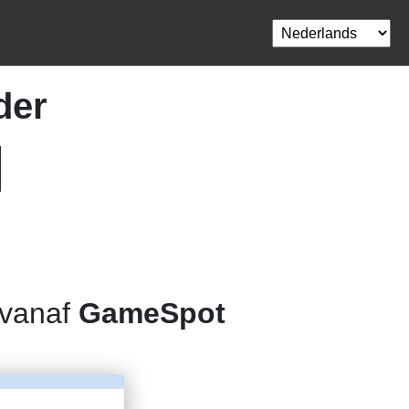
der
 vanaf
GameSpot