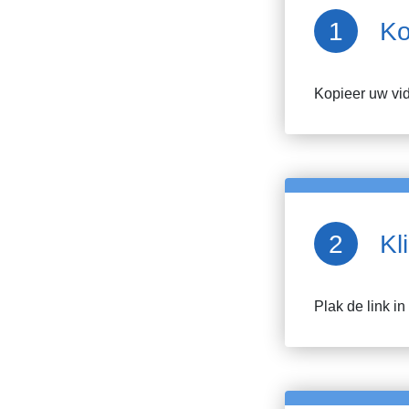
Ko
Kopieer uw v
Kl
Plak de link i