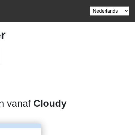
r
on vanaf
Cloudy