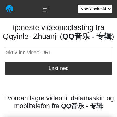
tjeneste videonedlasting fra
Qqyinle- Zhuanji (
QQ音乐 - 专辑
)
Last ned
Hvordan lagre video til datamaskin og
mobiltelefon fra
QQ音乐 - 专辑