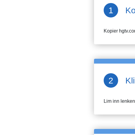
Ko
Kopier
hgtv.c
Kl
Lim inn lenken