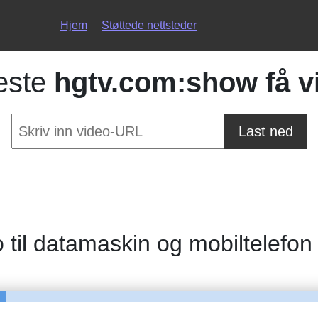
Hjem
Støttede nettsteder
neste
hgtv.com:show få v
Last ned
 til datamaskin og mobiltelefon