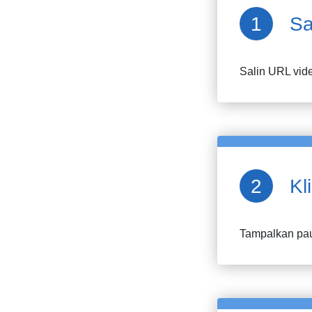
Sa
Salin URL vid
Kl
Tampalkan pau