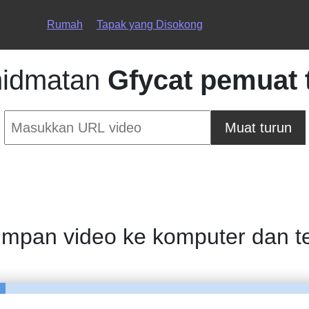
Rumah
Tapak yang Disokong
hidmatan
Gfycat pemuat 
Muat turun
pan video ke komputer dan tel