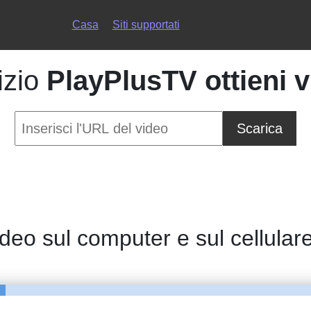
Casa
Siti supportati
izio
PlayPlusTV ottieni 
Scarica
deo sul computer e sul cellular