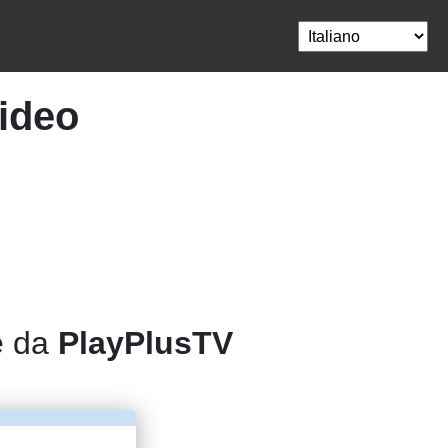
video
e da
PlayPlusTV