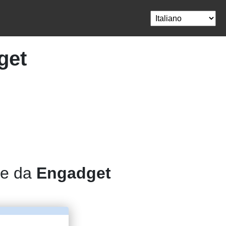
get
re da
Engadget