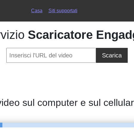
Casa
Siti supportati
rvizio
Scaricatore Engad
Scarica
ideo sul computer e sul cellula