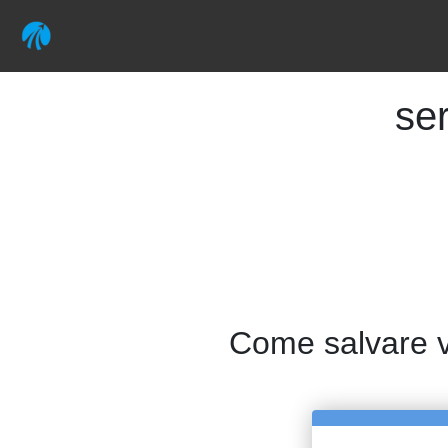
se
Come salvare v