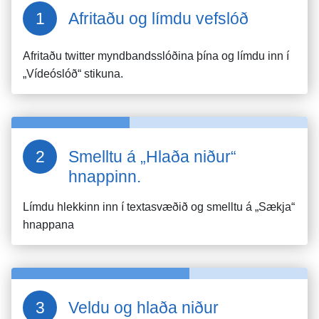
Afritaðu og límdu vefslóð
Afritaðu
twitter
myndbandsslóðina þína og límdu inn í
„Vídeóslóð“ stikuna.
Smelltu á „Hlaða niður“
hnappinn.
Límdu hlekkinn inn í textasvæðið og smelltu á „Sækja“
hnappana
Veldu og hlaða niður