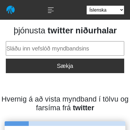
þjónusta
twitter niðurhalar
Sækja
Hvernig á að vista myndband í tölvu og
farsíma frá
twitter