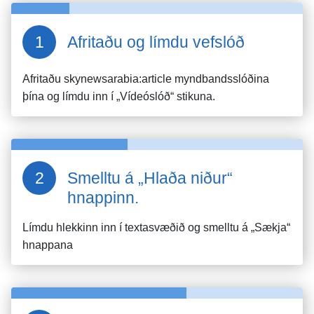
Afritaðu og límdu vefslóð
Afritaðu
skynewsarabia:article
myndbandsslóðina
þína og límdu inn í „Vídeóslóð“ stikuna.
Smelltu á „Hlaða niður“
hnappinn.
Límdu hlekkinn inn í textasvæðið og smelltu á „Sækja“
hnappana