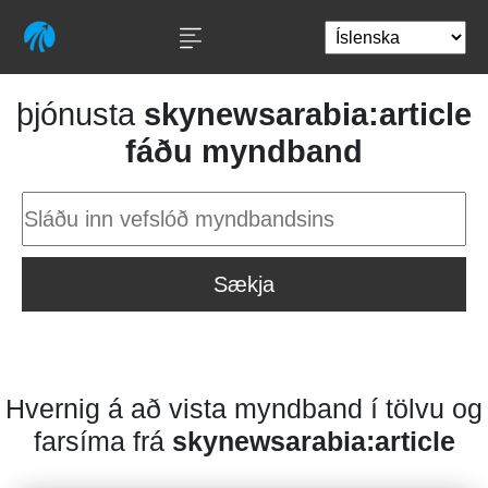
þjónusta
skynewsarabia:article
fáðu myndband
Sækja
Hvernig á að vista myndband í tölvu og
farsíma frá
skynewsarabia:article