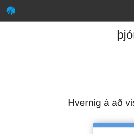
þj
Hvernig á að vi