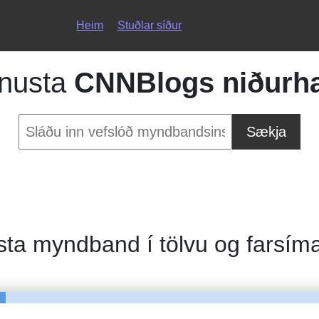
Heim
Stuðlar síður
ónusta
CNNBlogs niðurha
Sækja
sta myndband í tölvu og farsím