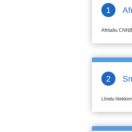
Af
Afritaðu
CNNB
Sm
Límdu hlekkinn