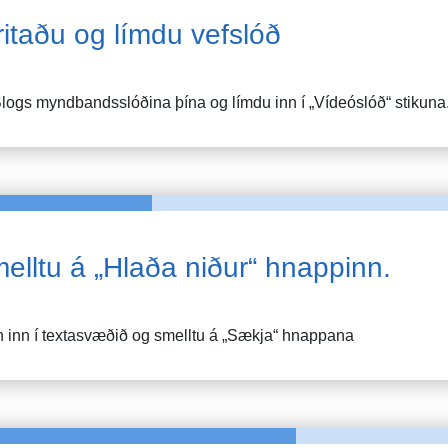
ritaðu og límdu vefslóð
logs
myndbandsslóðina þína og límdu inn í „Vídeóslóð“ stikuna
elltu á „Hlaða niður“ hnappinn.
 inn í textasvæðið og smelltu á „Sækja“ hnappana