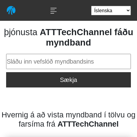
þjónusta
ATTTechChannel fáðu
myndband
Sækja
Hvernig á að vista myndband í tölvu og
farsíma frá
ATTTechChannel