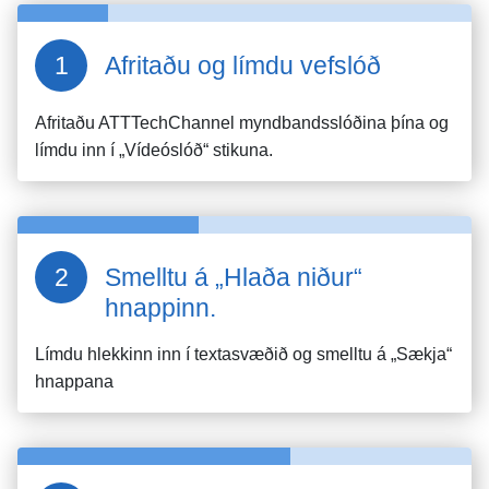
Afritaðu og límdu vefslóð
Afritaðu
ATTTechChannel
myndbandsslóðina þína og
límdu inn í „Vídeóslóð“ stikuna.
Smelltu á „Hlaða niður“
hnappinn.
Límdu hlekkinn inn í textasvæðið og smelltu á „Sækja“
hnappana