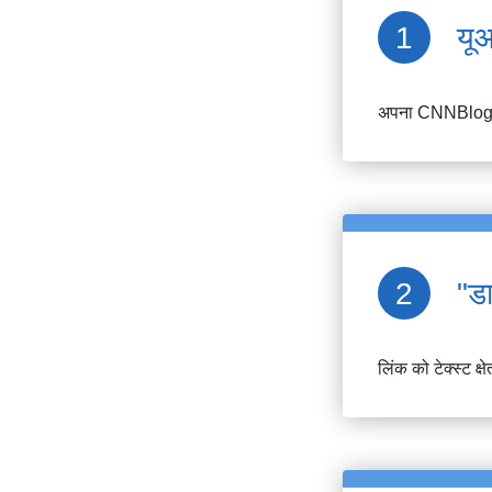
यू
अपना
CNNBlog
"ड
लिंक को टेक्स्ट क्