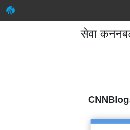
सेवा कननब
CNNBlog