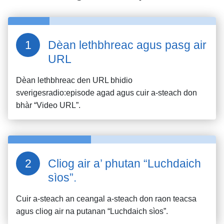
Dèan lethbhreac agus pasg air
URL
Dèan lethbhreac den URL bhidio
sverigesradio:episode
agad agus cuir a-steach don
bhàr “Video URL”.
Cliog air a’ phutan “Luchdaich
sìos”.
Cuir a-steach an ceangal a-steach don raon teacsa
agus cliog air na putanan “Luchdaich sìos”.