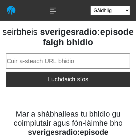
seirbheis
sverigesradio:episode
faigh bhidio
Luchdaich sìos
Mar a shàbhaileas tu bhidio gu
coimpiutair agus fòn-làimhe bho
sverigesradio:episode