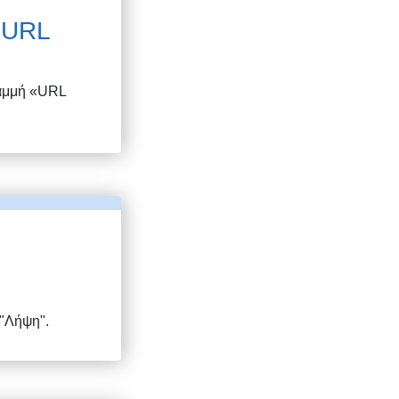
ς URL
ραμμή «URL
 "Λήψη".