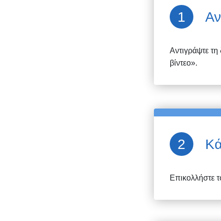
Αν
Αντιγράψτε τη
βίντεο».
Κά
Επικολλήστε τ