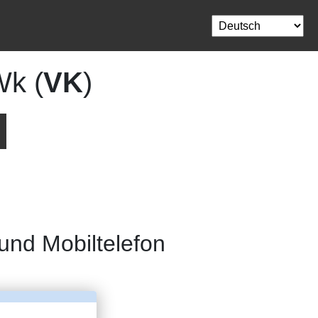
Wk (
VK
)
nd Mobiltelefon