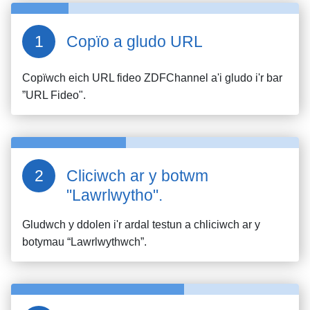
Copïo a gludo URL
Copïwch eich URL fideo
ZDFChannel
a'i gludo i'r bar
”URL Fideo".
Cliciwch ar y botwm
"Lawrlwytho".
Gludwch y ddolen i'r ardal testun a chliciwch ar y
botymau “Lawrlwythwch”.