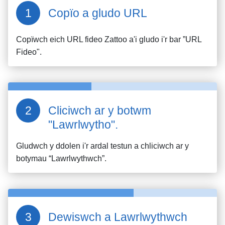
Copïo a gludo URL
Copïwch eich URL fideo
Zattoo
a'i gludo i'r bar ”URL
Fideo".
Cliciwch ar y botwm
"Lawrlwytho".
Gludwch y ddolen i'r ardal testun a chliciwch ar y
botymau “Lawrlwythwch”.
Dewiswch a Lawrlwythwch