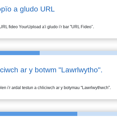
pïo a gludo URL
URL fideo
YourUpload
a'i gludo i'r bar ”URL Fideo".
iciwch ar y botwm "Lawrlwytho".
en i'r ardal testun a chliciwch ar y botymau “Lawrlwythwch”.