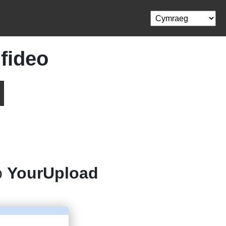
fideo
o
YourUpload