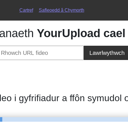
Cartref
Safleoedd â Chymorth
anaeth
YourUpload cael 
Lawrlwythwch
deo i gyfrifiadur a ffôn symudol 