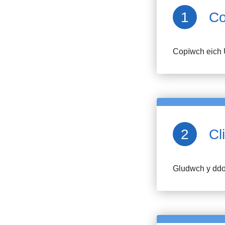
Co
Copïwch eich 
Cl
Gludwch y ddol