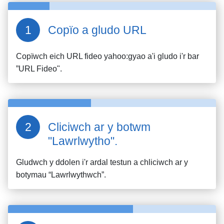
Copïo a gludo URL
Copïwch eich URL fideo
yahoo:gyao
a'i gludo i'r bar
”URL Fideo".
Cliciwch ar y botwm
"Lawrlwytho".
Gludwch y ddolen i'r ardal testun a chliciwch ar y
botymau “Lawrlwythwch”.