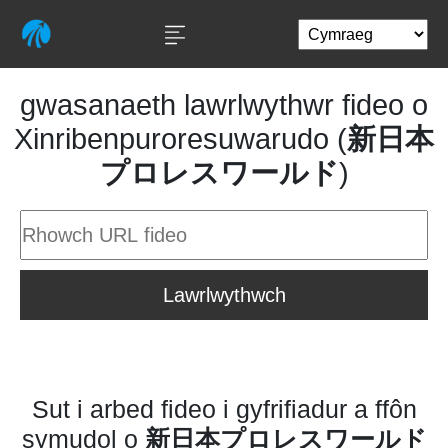
gwasanaeth lawrlwythwr fideo o
Xinribenpuroresuwarudo (
新日本
プロレスワールド
)
Lawrlwythwch
Sut i arbed fideo i gyfrifiadur a ffôn
symudol o
新日本プロレスワールド