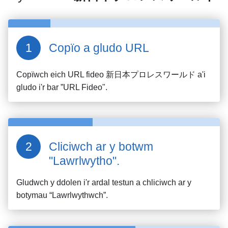
Copïo a gludo URL
Copïwch eich URL fideo
新日本プロレスワールド
a'i
gludo i'r bar ”URL Fideo".
Cliciwch ar y botwm
"Lawrlwytho".
Gludwch y ddolen i'r ardal testun a chliciwch ar y
botymau “Lawrlwythwch”.