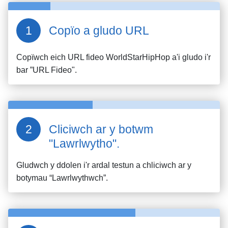
Copïo a gludo URL
Copïwch eich URL fideo
WorldStarHipHop
a'i gludo i'r
bar ”URL Fideo".
Cliciwch ar y botwm
"Lawrlwytho".
Gludwch y ddolen i'r ardal testun a chliciwch ar y
botymau “Lawrlwythwch”.