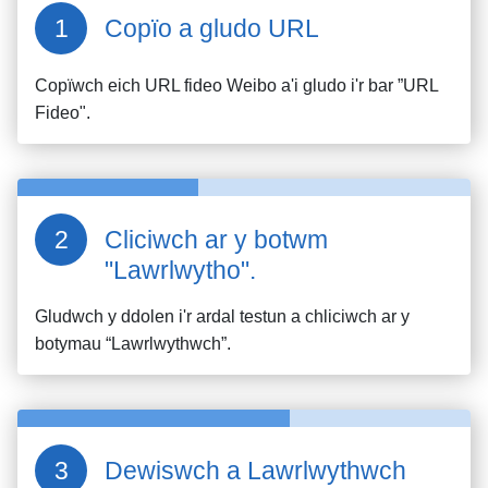
Copïo a gludo URL
Copïwch eich URL fideo
Weibo
a'i gludo i'r bar ”URL
Fideo".
Cliciwch ar y botwm
"Lawrlwytho".
Gludwch y ddolen i'r ardal testun a chliciwch ar y
botymau “Lawrlwythwch”.
Dewiswch a Lawrlwythwch