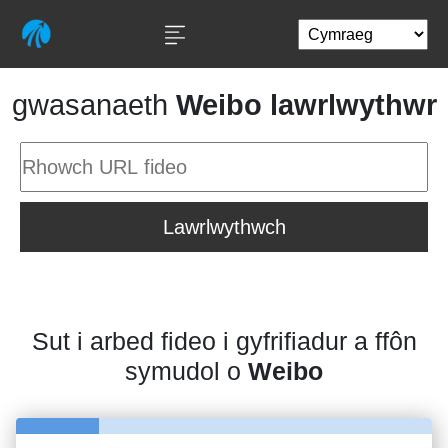
gwasanaeth
Weibo lawrlwythwr
Lawrlwythwch
Sut i arbed fideo i gyfrifiadur a ffôn
symudol o
Weibo