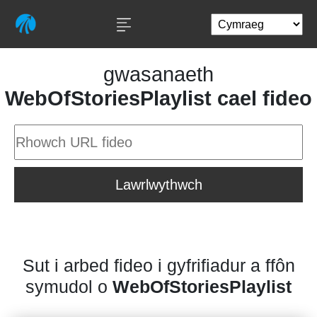
gwasanaeth
WebOfStoriesPlaylist cael fideo
Lawrlwythwch
Sut i arbed fideo i gyfrifiadur a ffôn
symudol o
WebOfStoriesPlaylist