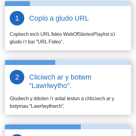
Copïo a gludo URL
Copïwch eich URL fideo
WebOfStoriesPlaylist
a'i
gludo i'r bar ”URL Fideo".
Cliciwch ar y botwm
"Lawrlwytho".
Gludwch y ddolen i'r ardal testun a chliciwch ar y
botymau “Lawrlwythwch”.