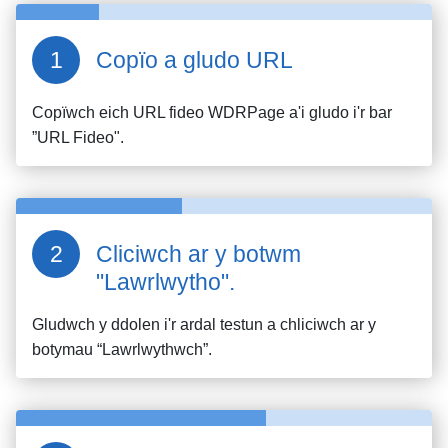
Copïo a gludo URL
Copïwch eich URL fideo
WDRPage
a'i gludo i'r bar
”URL Fideo".
Cliciwch ar y botwm
"Lawrlwytho".
Gludwch y ddolen i'r ardal testun a chliciwch ar y
botymau “Lawrlwythwch”.