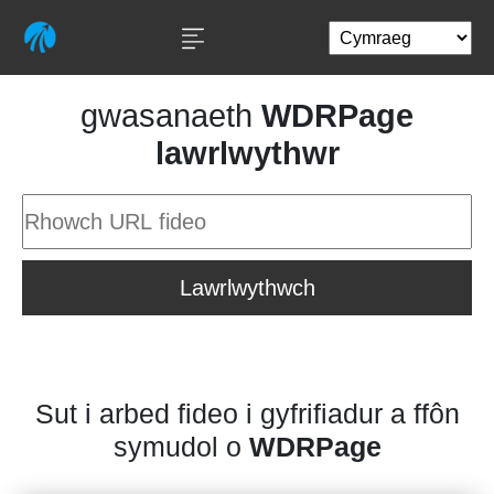
gwasanaeth
WDRPage
lawrlwythwr
Lawrlwythwch
Sut i arbed fideo i gyfrifiadur a ffôn
symudol o
WDRPage