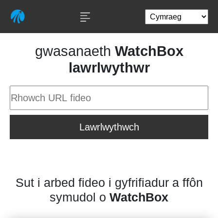
gwasanaeth
WatchBox
lawrlwythwr
Lawrlwythwch
Sut i arbed fideo i gyfrifiadur a ffôn
symudol o
WatchBox