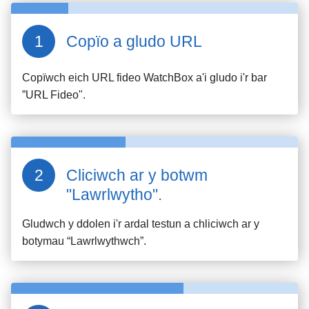
Copïo a gludo URL
Copïwch eich URL fideo
WatchBox
a'i gludo i'r bar
”URL Fideo".
Cliciwch ar y botwm
"Lawrlwytho".
Gludwch y ddolen i'r ardal testun a chliciwch ar y
botymau “Lawrlwythwch”.