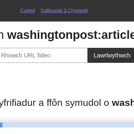
Cartref
Safleoedd â Chymorth
th
washingtonpost:article
Lawrlwythwch
gyfrifiadur a ffôn symudol o
wash