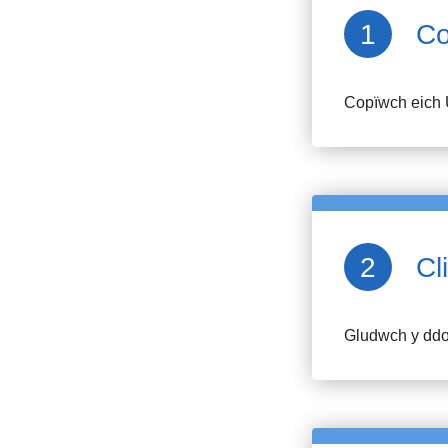
Co
Copïwch eich 
Cl
Gludwch y ddol