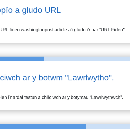
pïo a gludo URL
URL fideo
washingtonpost:article
a'i gludo i'r bar ”URL Fideo".
iciwch ar y botwm "Lawrlwytho".
en i'r ardal testun a chliciwch ar y botymau “Lawrlwythwch”.