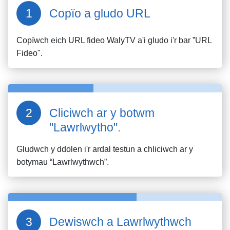
Copïo a gludo URL
Copïwch eich URL fideo
WalyTV
a'i gludo i'r bar ”URL
Fideo".
Cliciwch ar y botwm
"Lawrlwytho".
Gludwch y ddolen i'r ardal testun a chliciwch ar y
botymau “Lawrlwythwch”.
Dewiswch a Lawrlwythwch