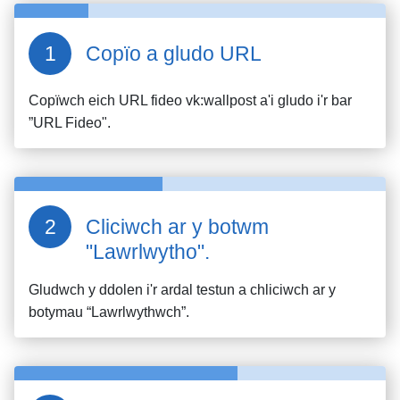
Copïo a gludo URL
Copïwch eich URL fideo
vk:wallpost
a'i gludo i'r bar
”URL Fideo".
Cliciwch ar y botwm
"Lawrlwytho".
Gludwch y ddolen i'r ardal testun a chliciwch ar y
botymau “Lawrlwythwch”.