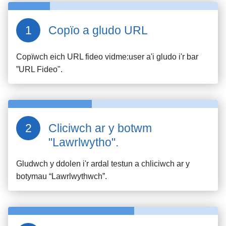
Copïo a gludo URL
Copïwch eich URL fideo
vidme:user
a'i gludo i'r bar
”URL Fideo".
Cliciwch ar y botwm
"Lawrlwytho".
Gludwch y ddolen i'r ardal testun a chliciwch ar y
botymau “Lawrlwythwch”.