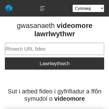
gwasanaeth
videomore
lawrlwythwr
Lawrlwythwch
Sut i arbed fideo i gyfrifiadur a ffôn
symudol o
videomore