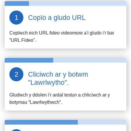
Copïo a gludo URL
Copïwch eich URL fideo
videomore
a'i gludo i'r bar
”URL Fideo".
Cliciwch ar y botwm
"Lawrlwytho".
Gludwch y ddolen i'r ardal testun a chliciwch ar y
botymau “Lawrlwythwch”.