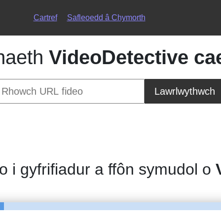
Cartref
Safleoedd â Chymorth
naeth
VideoDetective cae
Lawrlwythwch
o i gyfrifiadur a ffôn symudol o