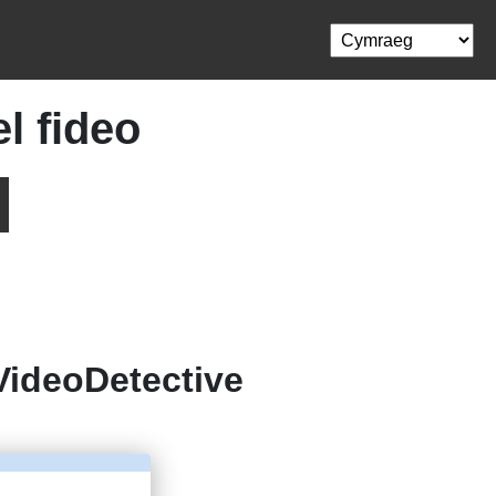
l fideo
VideoDetective