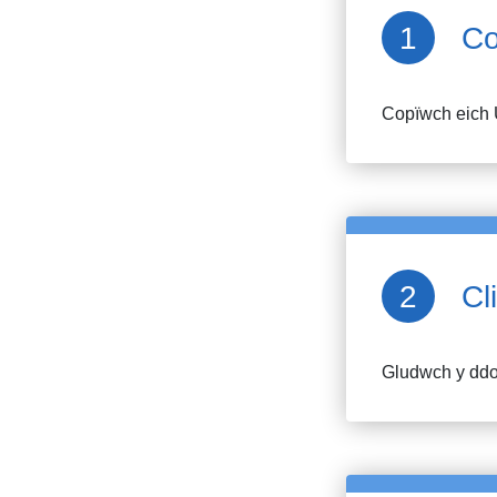
Co
Copïwch eich 
Cl
Gludwch y ddol