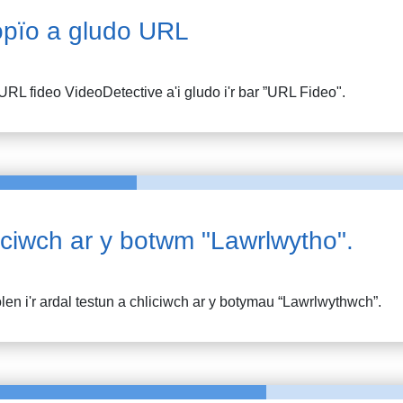
pïo a gludo URL
URL fideo
VideoDetective
a'i gludo i'r bar ”URL Fideo".
iciwch ar y botwm "Lawrlwytho".
en i'r ardal testun a chliciwch ar y botymau “Lawrlwythwch”.