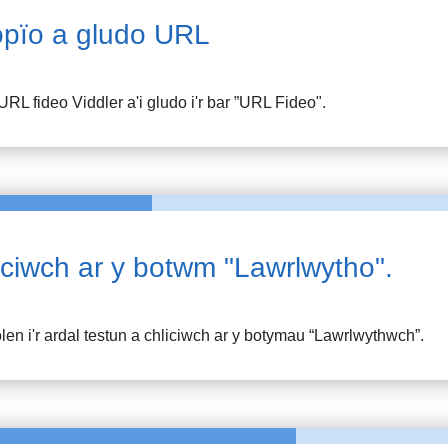
pïo a gludo URL
URL fideo
Viddler
a'i gludo i'r bar ”URL Fideo".
iciwch ar y botwm "Lawrlwytho".
en i'r ardal testun a chliciwch ar y botymau “Lawrlwythwch”.