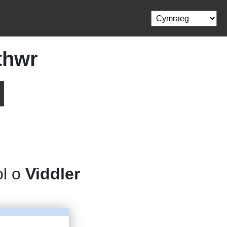
thwr
ol o
Viddler