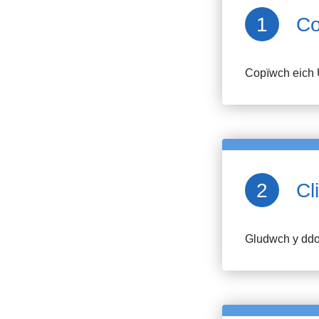
Co
Copïwch eich 
Cl
Gludwch y ddol