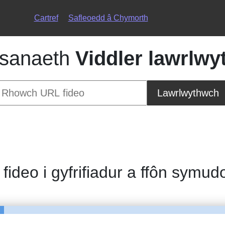
Cartref
Safleoedd â Chymorth
sanaeth
Viddler lawrlwy
Lawrlwythwch
 fideo i gyfrifiadur a ffôn symud