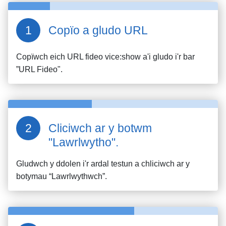
Copïo a gludo URL
Copïwch eich URL fideo
vice:show
a'i gludo i'r bar
”URL Fideo".
Cliciwch ar y botwm
"Lawrlwytho".
Gludwch y ddolen i'r ardal testun a chliciwch ar y
botymau “Lawrlwythwch”.