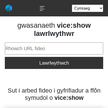
gwasanaeth
vice:show
lawrlwythwr
Lawrlwythwch
Sut i arbed fideo i gyfrifiadur a ffôn
symudol o
vice:show