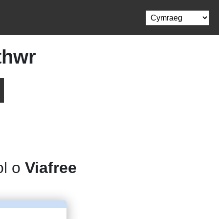
thwr
ol o
Viafree