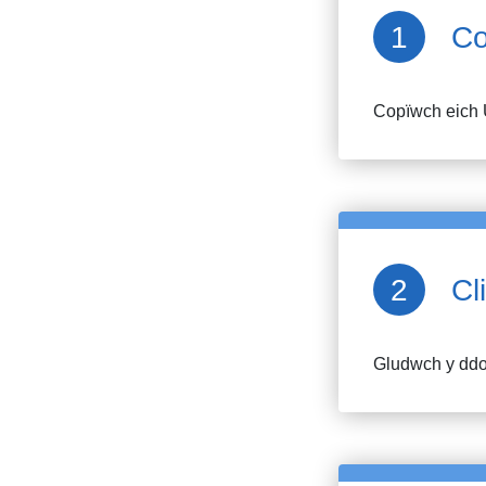
Co
Copïwch eich 
Cl
Gludwch y ddol