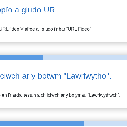
pïo a gludo URL
URL fideo
Viafree
a'i gludo i'r bar ”URL Fideo".
iciwch ar y botwm "Lawrlwytho".
en i'r ardal testun a chliciwch ar y botymau “Lawrlwythwch”.