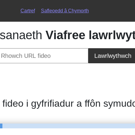
Cartref
Safleoedd â Chymorth
sanaeth
Viafree lawrlwy
Lawrlwythwch
 fideo i gyfrifiadur a ffôn symud