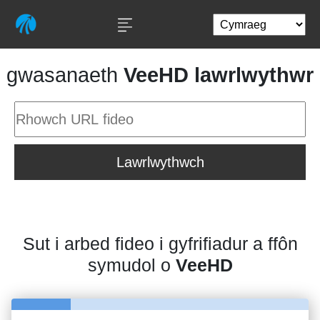
gwasanaeth
VeeHD lawrlwythwr
Lawrlwythwch
Sut i arbed fideo i gyfrifiadur a ffôn
symudol o
VeeHD