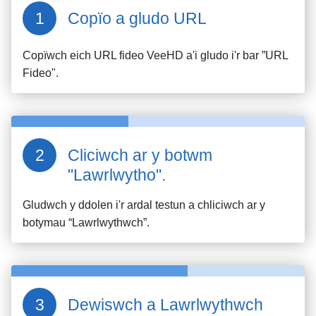
Copïo a gludo URL
Copïwch eich URL fideo
VeeHD
a'i gludo i'r bar ”URL
Fideo".
Cliciwch ar y botwm
"Lawrlwytho".
Gludwch y ddolen i'r ardal testun a chliciwch ar y
botymau “Lawrlwythwch”.
Dewiswch a Lawrlwythwch