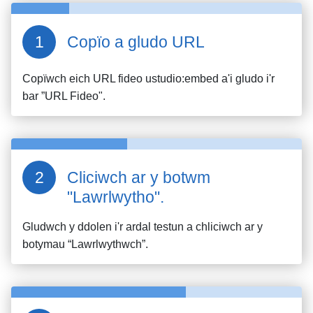
Copïo a gludo URL
Copïwch eich URL fideo
ustudio:embed
a'i gludo i'r
bar ”URL Fideo".
Cliciwch ar y botwm
"Lawrlwytho".
Gludwch y ddolen i'r ardal testun a chliciwch ar y
botymau “Lawrlwythwch”.