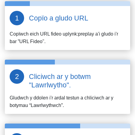
Copïo a gludo URL
Copïwch eich URL fideo
uplynk:preplay
a'i gludo i'r
bar ”URL Fideo".
Cliciwch ar y botwm
"Lawrlwytho".
Gludwch y ddolen i'r ardal testun a chliciwch ar y
botymau “Lawrlwythwch”.