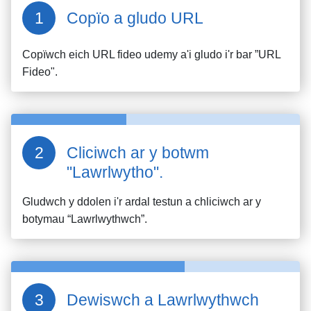
Copïo a gludo URL
Copïwch eich URL fideo
udemy
a'i gludo i'r bar ”URL
Fideo".
Cliciwch ar y botwm
"Lawrlwytho".
Gludwch y ddolen i'r ardal testun a chliciwch ar y
botymau “Lawrlwythwch”.
Dewiswch a Lawrlwythwch