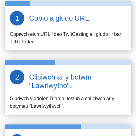
Copïo a gludo URL
Copïwch eich URL fideo
TwitCasting
a'i gludo i'r bar
”URL Fideo".
Cliciwch ar y botwm
"Lawrlwytho".
Gludwch y ddolen i'r ardal testun a chliciwch ar y
botymau “Lawrlwythwch”.